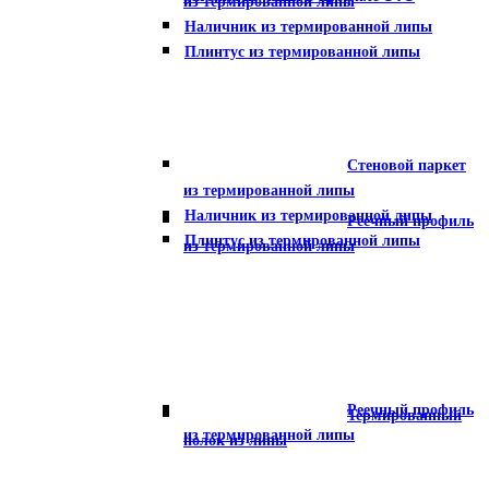
из термированной липы
Наличник из термированной липы
Плинтус из термированной липы
Стеновой паркет
из термированной липы
Наличник из термированной липы
Реечный профиль
Плинтус из термированной липы
из термированной липы
Реечный профиль
Термированный
из термированной липы
полок из липы