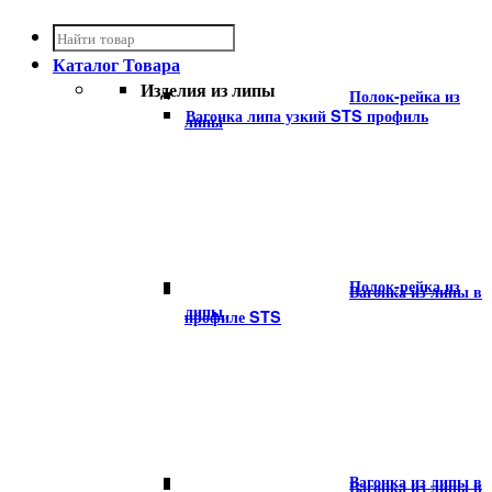
Каталог
Товара
Изделия из липы
Полок-рейка из
Вагонка липа узкий STS профиль
липы
Полок-рейка из
Вагонка из липы в
липы
профиле STS
Вагонка из липы в
Вагонка из липы в