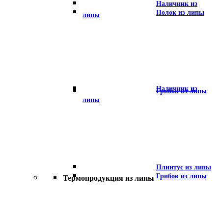
Наличник из
Полок из липы
липы
Наличник из
Грибок из липы
липы
Плинтус из липы
Грибок из липы
Термопродукция из липы