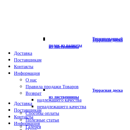
Термированный
Террасная доска
полок из радиаты
из лиственницы
Доставка
Поставщикам
Контакты
Информация
О нас
Правила продажи Товаров
Террасная доска
Возврат
из лиственницы
надлежащего качества
Доставка
ненадлежащего качества
Поставщикам
Способы оплаты
Контакты
Полезные статьи
Информация
Галерея
О нас