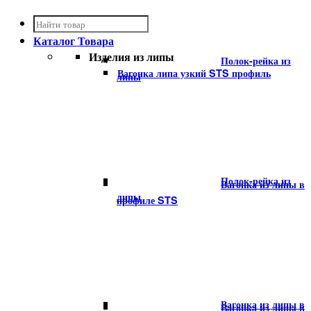
Каталог
Товара
Изделия из липы
Полок-рейка из
Вагонка липа узкий STS профиль
липы
Полок-рейка из
Вагонка из липы в
липы
профиле STS
Вагонка из липы в
Вагонка из липы в