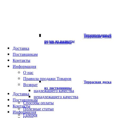
Термированный
Террасная доска
полок из радиаты
из лиственницы
Доставка
Поставщикам
Контакты
Информация
О нас
Правила продажи Товаров
Террасная доска
Возврат
из лиственницы
надлежащего качества
Доставка
ненадлежащего качества
Поставщикам
Способы оплаты
Контакты
Полезные статьи
Информация
Галерея
О нас