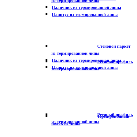
из термированной липы
Наличник из термированной липы
Плинтус из термированной липы
Стеновой паркет
из термированной липы
Наличник из термированной липы
Реечный профиль
Плинтус из термированной липы
из термированной липы
Реечный профиль
Термированный
из термированной липы
полок из липы