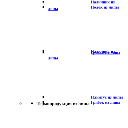
Наличник из
Полок из липы
липы
Наличник из
Грибок из липы
липы
Плинтус из липы
Грибок из липы
Термопродукция из липы