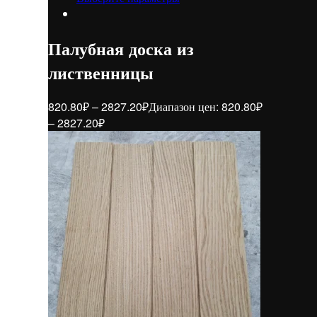
Палубная доска из
лиственницы
820.80
₽
–
2827.20
₽
Диапазон цен: 820.80₽
– 2827.20₽