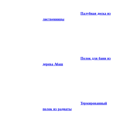
Вагонка из ясеня
Палубная доска из
в профиле STS
лиственницы
Палубная доска из
Полок для бани из
лиственницы
дерева Абаш
Полок для бани из
Термированный
дерева Абаш
полок из радиаты