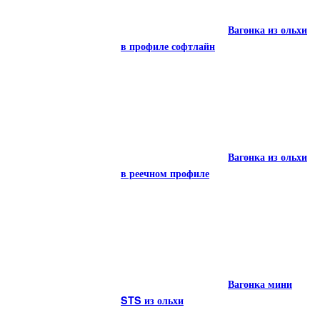
Вагонка в
Вагонка из ольхи
профиле STS из ольхи
в профиле софтлайн
Вагонка из ольхи
Вагонка из ольхи
в профиле софтлайн
в реечном профиле
Вагонка из ольхи
Вагонка мини
в реечном профиле
STS из ольхи