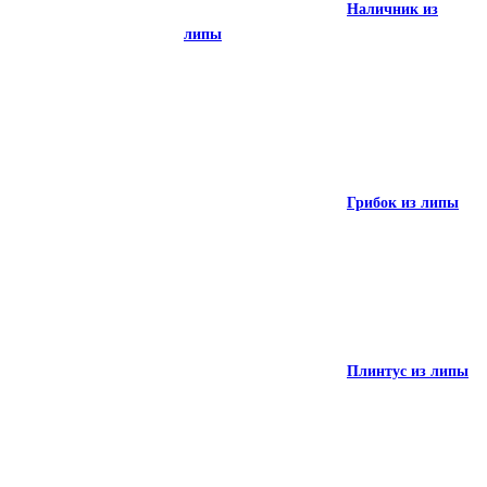
Наличник из
Полок из липы
липы
Наличник из
Грибок из липы
липы
Плинтус из липы
Грибок из липы
Термопродукция из липы