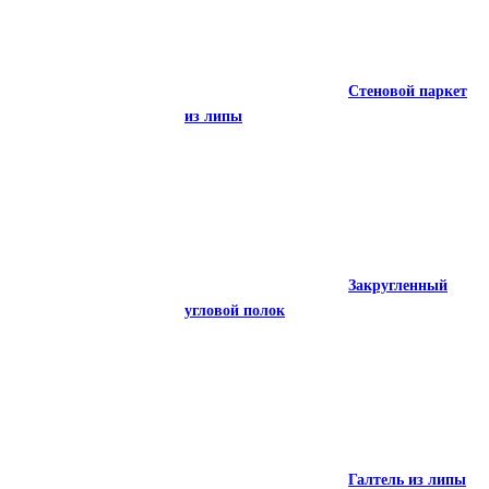
Нащельник из
Стеновой паркет
липы
из липы
Стеновой паркет
Закругленный
из липы
угловой полок
Закругленный
Галтель из липы