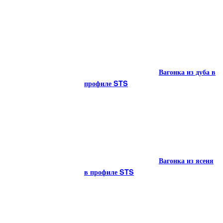
Вагонка в
Вагонка из дуба в
профиле STS из термированной радиаты
профиле STS
Вагонка из дуба в
Вагонка из ясеня
профиле STS
в профиле STS