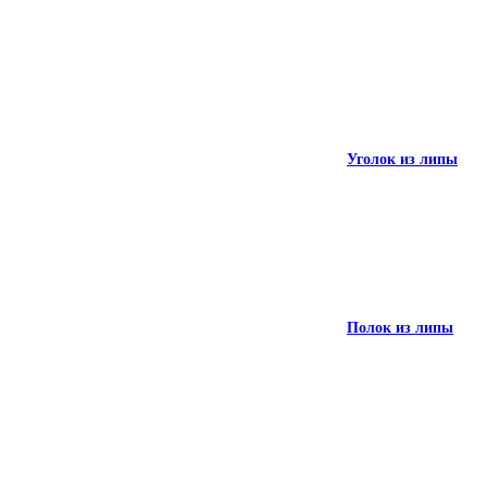
угловой полок
Уголок из липы
Галтель из липы
Полок из липы
Уголок из липы