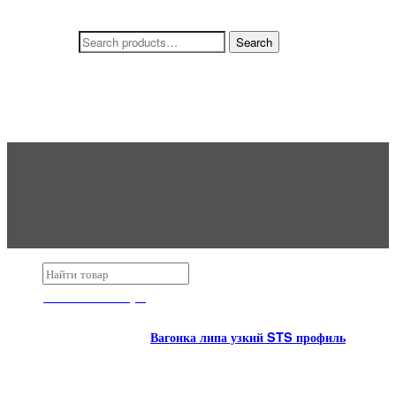
Search for:
Каталог
Товара
Изделия из липы
Вагонка липа узкий STS профиль