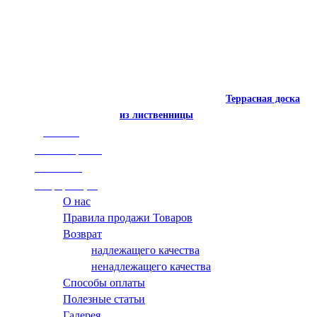
Термированный
Террасная доска
полок из радиаты
из лиственницы
Доставка
Поставщикам
Контакты
Информация
О нас
Правила продажи Товаров
Террасная доска
Возврат
из лиственницы
надлежащего качества
Доставка
ненадлежащего качества
Поставщикам
Способы оплаты
Контакты
Полезные статьи
Информация
Галерея