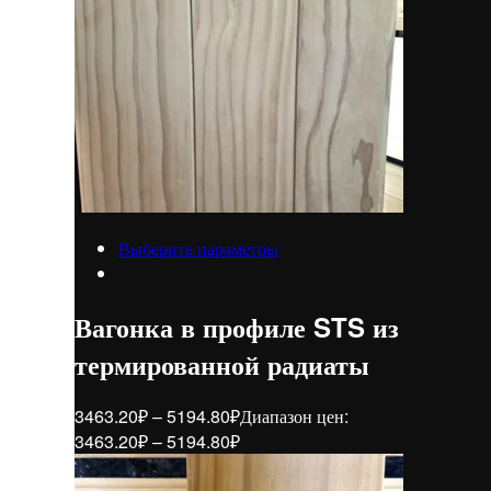
Выберите параметры
Вагонка в профиле STS из
термированной радиаты
3463.20
₽
–
5194.80
₽
Диапазон цен:
3463.20₽ – 5194.80₽