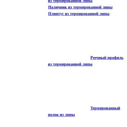
из термированной липы
Наличник из термированной липы
Плинтус из термированной липы
Стеновой паркет
из термированной липы
Наличник из термированной липы
Реечный профиль
Плинтус из термированной липы
из термированной липы
Реечный профиль
Термированный
из термированной липы
полок из липы