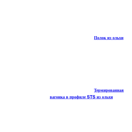
Вагонка мини
Полок из ольхи
STS из ольхи
Термопродукция из ольхи
Полок из ольхи
Термированная
Термопродукция из ольхи
вагонка в профиле STS из ольхи