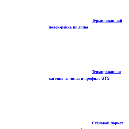
Плинтус из липы
Термированный
Термопродукция из липы
полок-рейка из липы
Термированный
Термированная
полок-рейка из липы
вагонка из липы в профиле STS
Термированная
Стеновой паркет
вагонка из липы в профиле STS