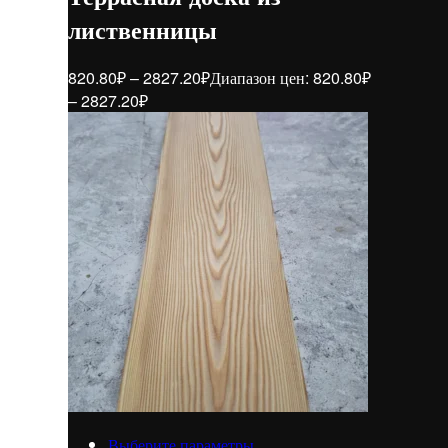
лиственницы
820.80
₽
–
2827.20
₽
Диапазон цен: 820.80₽
– 2827.20₽
Выберите параметры