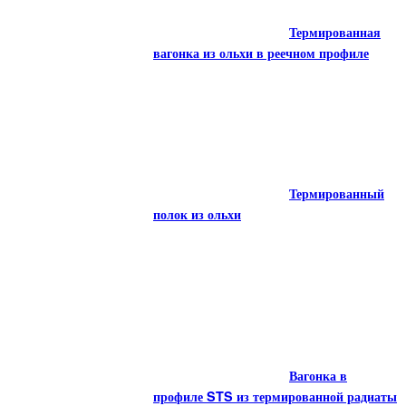
Термированная
Термированная
вагонка в профиле STS из ольхи
вагонка из ольхи в реечном профиле
Термированная
Термированный
вагонка из ольхи в реечном профиле
полок из ольхи
Другие породы
Термированный
полок из ольхи
Вагонка в
Другие породы
профиле STS из термированной радиаты