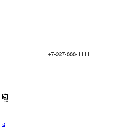
+7-927-888-1111
0
0
В вашей корзине пока ничего нет :(.
0